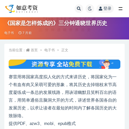
登录
全部
《国家是怎样炼成的》三分钟通晓世界历史
电子书
7 月前
当前位置：
首页
电子书
正文
赛雷用将国家高度拟人化的方式来讲历史，将国家化为一
个有血有肉又呆萌可爱的形象，将其历史去掉细枝末节高
度凝练成一条总的发展线路，用诙谐幽默且笑料百出的语
言，用简单通俗且脑洞大开的方式，讲述世界各国各自的
发展历史，以求让读者在最短的时间内了解各国历史的大
致脉络。
提供PDF、azw3、mobi、epub格式