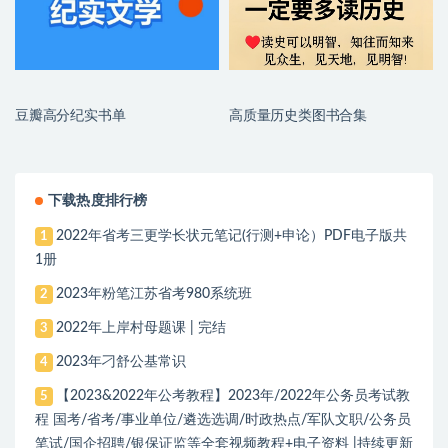
豆瓣高分纪实书单
高质量历史类图书合集
下载热度排行榜
2022年省考三更学长状元笔记(行测+申论）PDF电子版共
1
1册
2023年粉笔江苏省考980系统班
2
2022年上岸村母题课 | 完结
3
2023年刁舒公基常识
4
【2023&2022年公考教程】2023年/2022年公务员考试教
5
程 国考/省考/事业单位/遴选选调/时政热点/军队文职/公务员
笔试/国企招聘/银保证监等全套视频教程+电子资料 |持续更新