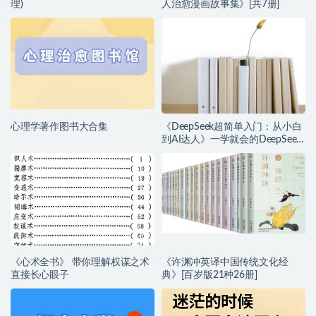
理)
人治愈漫画故事集》[共7册]
心理学著作图书大合集
《DeepSeek超简单入门：从小白
到AI达人》一学就会的DeepSeek
指南
《心术全书》 带你理解权谋之术
《许渊冲英译中国传统文化经
直接长心眼子
典》[百岁版21种26册]