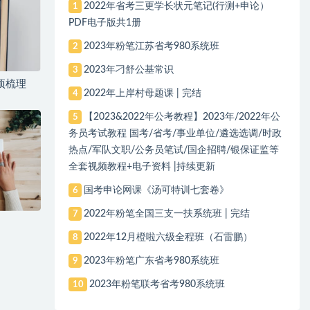
2022年省考三更学长状元笔记(行测+申论）
1
PDF电子版共1册
2023年粉笔江苏省考980系统班
2
2023年刁舒公基常识
3
项梳理
2022年上岸村母题课 | 完结
4
【2023&2022年公考教程】2023年/2022年公
5
务员考试教程 国考/省考/事业单位/遴选选调/时政
热点/军队文职/公务员笔试/国企招聘/银保证监等
全套视频教程+电子资料 |持续更新
国考申论网课《汤可特训七套卷》
6
2022年粉笔全国三支一扶系统班 | 完结
7
2022年12月橙啦六级全程班（石雷鹏）
8
2023年粉笔广东省考980系统班
9
2023年粉笔联考省考980系统班
10