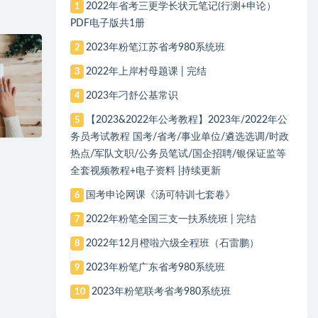
2022年省考三更学长状元笔记(行测+申论）
1
PDF电子版共1册
2023年粉笔江苏省考980系统班
2
2022年上岸村母题课 | 完结
3
2023年刁舒公基常识
4
【2023&2022年公考教程】2023年/2022年公
5
务员考试教程 国考/省考/事业单位/遴选选调/时政
热点/军队文职/公务员笔试/国企招聘/银保证监等
全套视频教程+电子资料 |持续更新
国考申论网课《汤可特训七套卷》
6
2022年粉笔全国三支一扶系统班 | 完结
7
2022年12月橙啦六级全程班（石雷鹏）
8
2023年粉笔广东省考980系统班
9
2023年粉笔联考省考980系统班
10