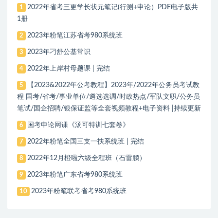
2022年省考三更学长状元笔记(行测+申论）PDF电子版共
1
1册
2023年粉笔江苏省考980系统班
2
2023年刁舒公基常识
3
2022年上岸村母题课 | 完结
4
【2023&2022年公考教程】2023年/2022年公务员考试教
5
程 国考/省考/事业单位/遴选选调/时政热点/军队文职/公务员
笔试/国企招聘/银保证监等全套视频教程+电子资料 |持续更新
国考申论网课《汤可特训七套卷》
6
2022年粉笔全国三支一扶系统班 | 完结
7
2022年12月橙啦六级全程班（石雷鹏）
8
2023年粉笔广东省考980系统班
9
2023年粉笔联考省考980系统班
10