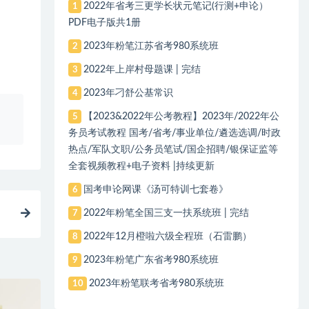
2022年省考三更学长状元笔记(行测+申论）
1
PDF电子版共1册
2023年粉笔江苏省考980系统班
2
2022年上岸村母题课 | 完结
3
2023年刁舒公基常识
4
、
【2023&2022年公考教程】2023年/2022年公
5
务员考试教程 国考/省考/事业单位/遴选选调/时政
热点/军队文职/公务员笔试/国企招聘/银保证监等
全套视频教程+电子资料 |持续更新
国考申论网课《汤可特训七套卷》
6
2022年粉笔全国三支一扶系统班 | 完结
7
2022年12月橙啦六级全程班（石雷鹏）
8
2023年粉笔广东省考980系统班
9
2023年粉笔联考省考980系统班
10