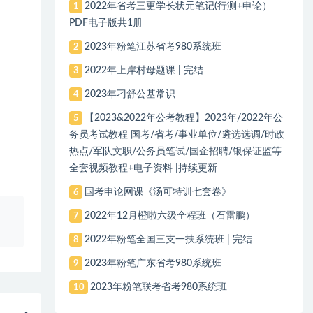
2022年省考三更学长状元笔记(行测+申论）
1
PDF电子版共1册
2023年粉笔江苏省考980系统班
2
2022年上岸村母题课 | 完结
3
2023年刁舒公基常识
4
【2023&2022年公考教程】2023年/2022年公
5
务员考试教程 国考/省考/事业单位/遴选选调/时政
热点/军队文职/公务员笔试/国企招聘/银保证监等
全套视频教程+电子资料 |持续更新
国考申论网课《汤可特训七套卷》
6
、
2022年12月橙啦六级全程班（石雷鹏）
7
2022年粉笔全国三支一扶系统班 | 完结
8
2023年粉笔广东省考980系统班
9
2023年粉笔联考省考980系统班
10