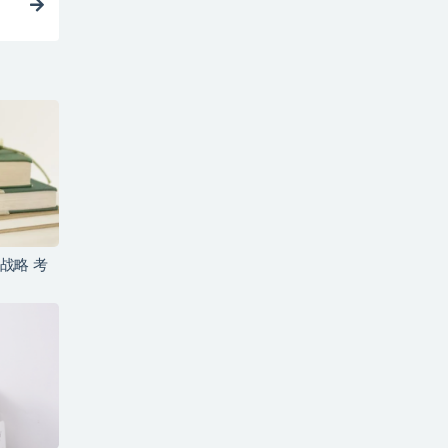
a战略 考