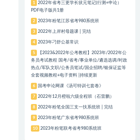
2022年省考三更学长状元笔记(行测+申论）
1
PDF电子版共1册
2023年粉笔江苏省考980系统班
2
2022年上岸村母题课 | 完结
3
2023年刁舒公基常识
4
【2023&2022年公考教程】2023年/2022年公
5
务员考试教程 国考/省考/事业单位/遴选选调/时政
热点/军队文职/公务员笔试/国企招聘/银保证监等
全套视频教程+电子资料 |持续更新
国考申论网课《汤可特训七套卷》
6
2022年12月橙啦六级全程班（石雷鹏）
7
2022年粉笔全国三支一扶系统班 | 完结
8
2023年粉笔广东省考980系统班
9
2023年粉笔联考省考980系统班
10