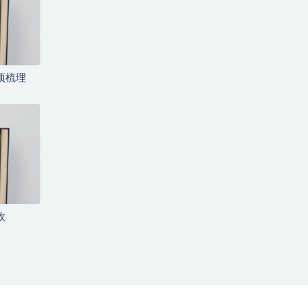
项梳理
政