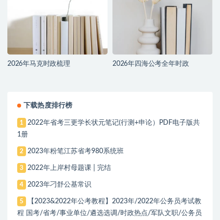
2026年马克时政梳理
2026年四海公考全年时政
下载热度排行榜
2022年省考三更学长状元笔记(行测+申论）PDF电子版共
1
1册
2023年粉笔江苏省考980系统班
2
2022年上岸村母题课 | 完结
3
2023年刁舒公基常识
4
【2023&2022年公考教程】2023年/2022年公务员考试教
5
程 国考/省考/事业单位/遴选选调/时政热点/军队文职/公务员